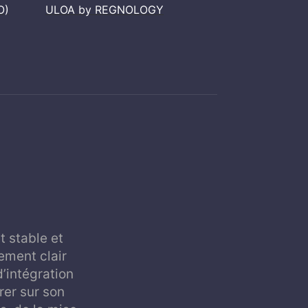
O)
ULOA by REGNOLOGY
 stable et
ement clair
d’intégration
rer sur son