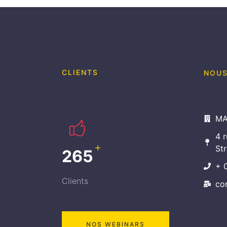
CLIENTS
NOUS
MA
4 
+
St
341
+ 
Clients
co
NOS WEBINARS