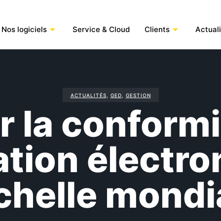
Nos logiciels
Service & Cloud
Clients
Actual
ACTUALITÉS
,
GED
,
GESTION
 la conformi
ation électro
échelle mondi