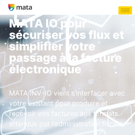
FACTURE ÉLECTRONIQUE
MATA IO pour
sécuriser vos flux et
simplifier votre
passage à la facture
électronique
MATA INV-IO vient s’interfacer avec
votre existant pour produire et
recevoir vos factures aux formats
attendus par l’administration fiscale.