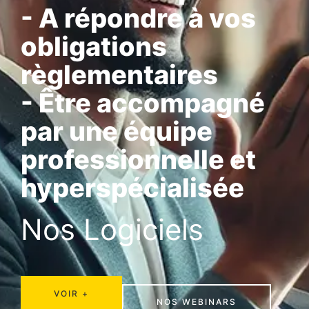
- A répondre à vos
obligations
règlementaires
- Être accompagné
par une équipe
professionnelle et
hyperspécialisée
Nos Logiciels
VOIR +
NOS WEBINARS