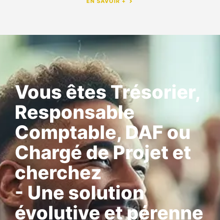
EN SAVOIR +
Vous êtes Trésorier,
Responsable
Comptable, DAF ou
Chargé de Projet et
cherchez
- Une solution
évolutive et pérenne