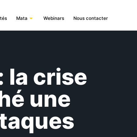
ités
Mata
Webinars
Nous contacter
 la crise
ché une
ttaques