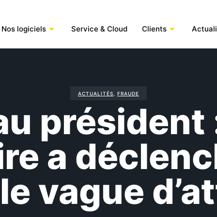
Nos logiciels
Service & Cloud
Clients
Actual
ACTUALITÉS
,
FRAUDE
u président :
ire a déclen
le vague d’a