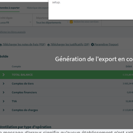
e message d’erreur signifie qu’aucun établissement n’est ra