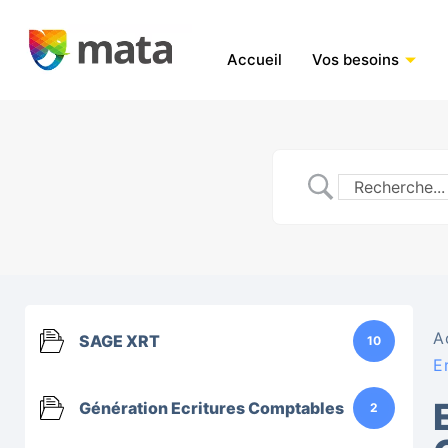
Accueil
Vos besoins
A
SAGE XRT
10
E
Génération Ecritures Comptables
2