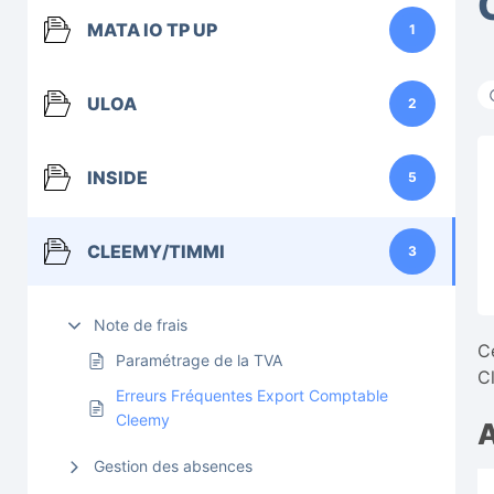
MATA IO TP UP
1
ULOA
2
INSIDE
5
CLEEMY/TIMMI
3
Note de frais
Ce
Paramétrage de la TVA
C
Erreurs Fréquentes Export Comptable
Cleemy
A
Gestion des absences