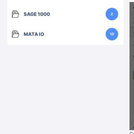
SAGE 1000
2
MATA IO
10
C