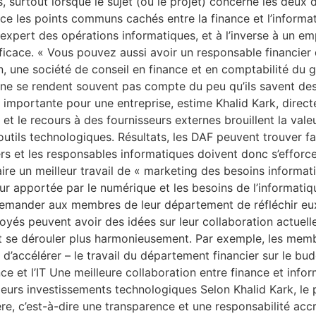
, surtout lorsque le sujet (ou le projet) concerne les deu
ce les points communs cachés entre la finance et l’informat
xpert des opérations informatiques, et à l’inverse à un empl
ficace. « Vous pouvez aussi avoir un responsable financier d
 une société de conseil en finance et en comptabilité du
I ne se rendent souvent pas compte du peu qu’ils savent des
 importante pour une entreprise, estime Khalid Kark, directe
 et le recours à des fournisseurs externes brouillent la val
n outils technologiques. Résultats, les DAF peuvent trouver 
ers et les responsables informatiques doivent donc s’efforc
ire un meilleur travail de « marketing des besoins informatiq
r apportée par le numérique et les besoins de l’informatique.
 demander aux membres de leur département de réfléchir eu
loyés peuvent avoir des idées sur leur collaboration actuel
ent se dérouler plus harmonieusement. Par exemple, les me
accélérer – le travail du département financier sur le budget
ance et l’IT Une meilleure collaboration entre finance et in
eurs investissements technologiques Selon Khalid Kark, le p
cière, c’est-à-dire une transparence et une responsabilité ac