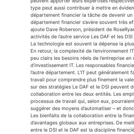
peuvent apporter leurs expertises respectives
type peut aussi contribuer à mettre en éviden
département financier la tâche de devenir un e
département financier s’avère souvent très ef
ajoute Dave Roberson, président de RoseRyan,
activités de l’autre service Les DAF et les DS
La technologie est souvent la dépense la plus
En retour, la complexité de l’environnement IT
peu clairs les besoins réels de l’entreprise e
d’investissement IT. Les responsables financi
l’autre département. L’IT peut généralement fa
travail pour comprendre plus finement la valeu
sur des stratégies Le DAF et le DSI peuvent
collaboration entre les deux entités. Les emp
processus de travail qui, selon eux, pourrai
suggérer des moyens d’automatiser – et donc d’
Les bienfaits de la collaboration entre la fin
d’avantages globaux aux entreprises. De meill
entre le DSI et le DAF est la discipline finan