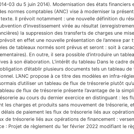
4-03 du 5 juin 2014). Modernisation des états financiers et
 des normes comptables (ANC) vise à moderniser la présent
exte. Il prévoit notamment : une nouvelle définition du résul
subvention d’investissement virée au résultat (enregistremen
inancières) la suppression des transferts de charges une mi
prévoit en effet une nouvelle présentation de l’annexe par
les de tableaux normés sont prévus et seront : soit à caract
ementaires). En outre, il sera possible d’introduire un table
s à son élaboration. ​L’intérêt du tableau Dans le cadre de l
l’obligation d’établir plusieurs documents tels un tableau d
sionnel. L’ANC propose à ce titre des modèles en infra-ré
ormais d’utiliser un tableau de flux de trésorerie plutôt qu
ableau de flux de trésorerie présente l’avantage de la sim
ésorerie au cours du dernier exercice en distinguant : les flux 
tant les charges et produits sans mouvement de trésorerie, e
élais de paiement les flux de trésorerie liés aux opération
flux de trésorerie liés aux opérations de financement : vers
e : Projet de règlement du 1er février 2022 modifiant le 