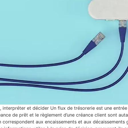
, interpréter et décider Un flux de trésorerie est une entrée
éance de prêt et le règlement d’une créance client sont aut
tion correspondent aux encaissements et aux décaissements g