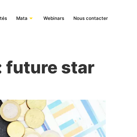
ités
Mata
Webinars
Nous contacter
: future star