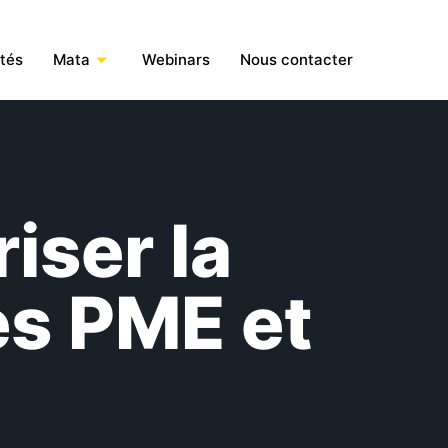
ités
Mata
Webinars
Nous contacter
iser la
es PME et