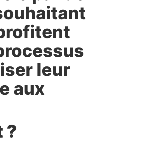
 souhaitant
profitent
 processus
iser leur
e aux
t ?