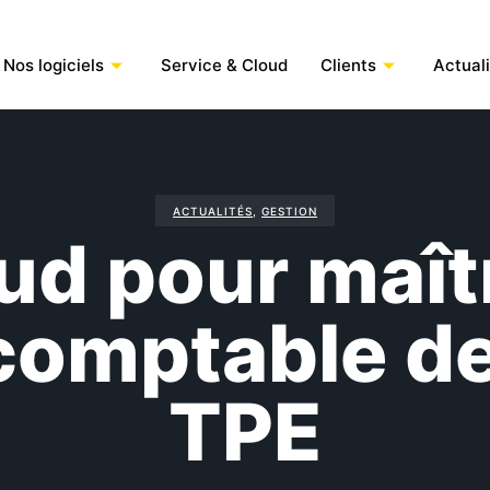
Nos logiciels
Service & Cloud
Clients
Actual
ACTUALITÉS
,
GESTION
ud pour maîtr
comptable d
TPE