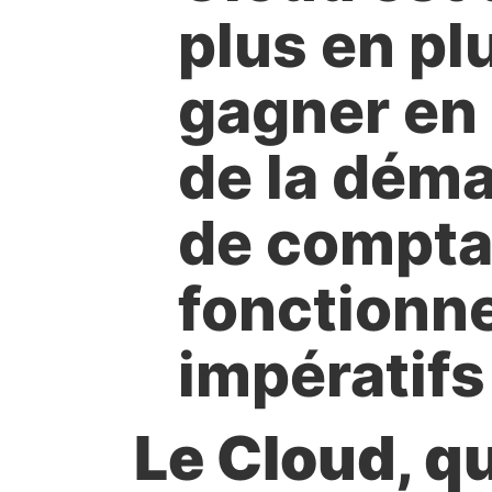
plus en pl
gagner en e
de la déma
de comptab
fonctionn
impératifs
Le Cloud, qu