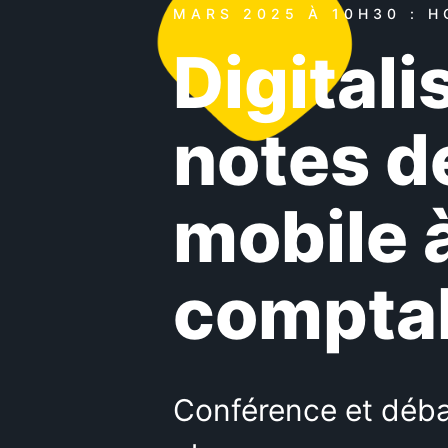
MARS 2025 À 10H30 : H
Digitali
notes de
mobile à
comptab
Conférence et débat