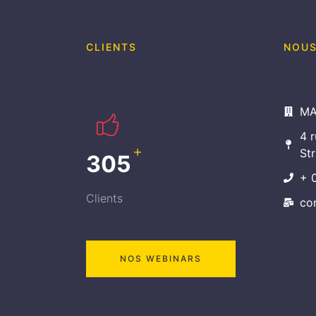
CLIENTS
NOUS
MA
4 
+
St
339
+ 
Clients
co
NOS WEBINARS