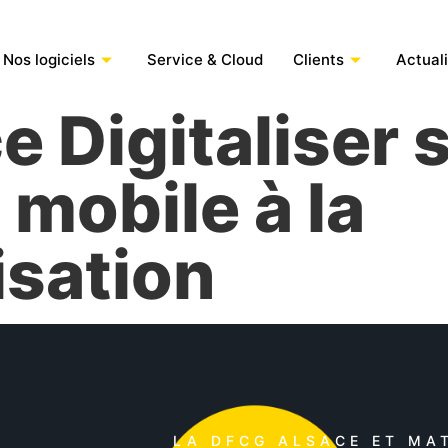
Nos logiciels
Service & Cloud
Clients
Actual
 Digitaliser 
 mobile à la
isation
LA DFCG ALSACE ET MAT