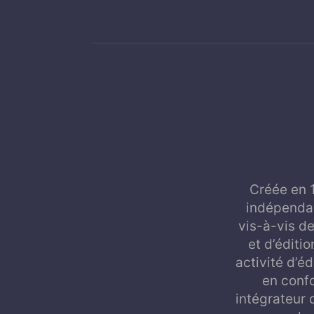
Créée en 
indépendan
vis-à-vis de
et d’éditi
activité d’é
en confo
intégrateur 