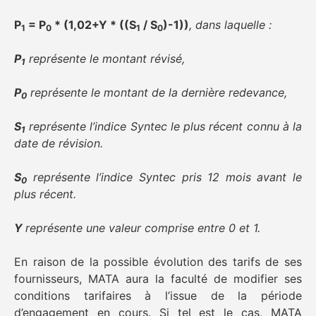
P
= P
* (1,02+Y * ((S
/ S
)-1))
, dans laquelle :
1
0
1
0
P
représente le montant révisé,
1
P
représente le montant de la dernière redevance,
0
S
représente l’indice Syntec le plus récent connu à la
1
date de révision.
S
représente l’indice Syntec pris 12 mois avant le
0
plus récent.
Y
représente une valeur comprise entre 0 et 1.
En raison de la possible évolution des tarifs de ses
fournisseurs, MATA aura la faculté de modifier ses
conditions tarifaires à l’issue de la période
d’engagement en cours. Si tel est le cas, MATA