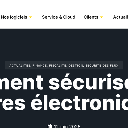
Nos logiciels
Service & Cloud
Clients
Actual
ACTUALITÉS
,
FINANCE
,
FISCALITÉ
,
GESTION
,
SÉCURITÉ DES FLUX
ent sécurise
res électroni
12 juin 2025